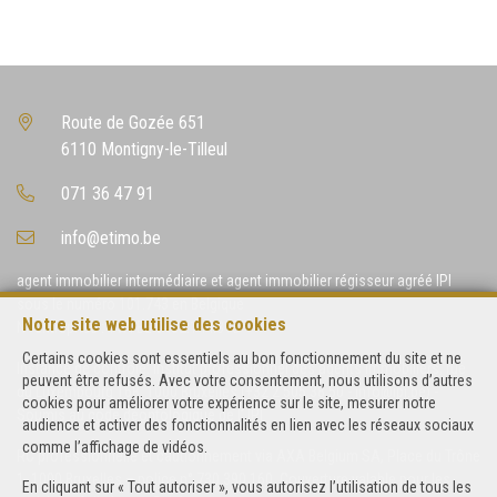
Route de Gozée 651
6110 Montigny-le-Tilleul
071 36 47 91
info@etimo.be
agent immobilier intermédiaire et agent immobilier régisseur agréé IPI
sous le numéro 101.743 en Belgique
Notre site web utilise des cookies
N° entreprise : TVA BE 0452.144.813
Certains cookies sont essentiels au bon fonctionnement du site et ne
Instance de contrôle: Institut professionnel des agents immobiliers, rue
peuvent être refusés. Avec votre consentement, nous utilisons d’autres
du Luxembourg 16B, 1000 Bruxelles (+32 2 505 38 50 - info@ipi.be) -
cookies pour améliorer votre expérience sur le site, mesurer notre
Soumis au
code déontologique de l’ IPI
audience et activer des fonctionnalités en lien avec les réseaux sociaux
comme l’affichage de vidéos.
RC professionnelle et cautionnement via AXA Belgium SA, Place du Trône
1, 1000 Bruxelles – police n° 730.390.160. Couverture valable pour les
En cliquant sur « Tout autoriser », vous autorisez l’utilisation de tous les