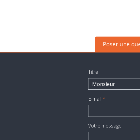
Evaluation
-
Expertise
Poser une qu
Titre
Monsieur
E-mail
*
Votre message