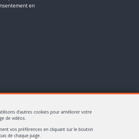
consentement en
tilisons d’autres cookies pour améliorer votre
ge de vidéos.
sément vos préférences en cliquant sur le bouton
 bas de chaque page.