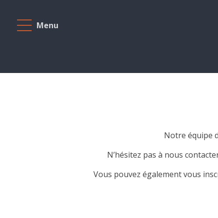
Menu
Accueil
A
vendre
A
louer
Projets
Notre équipe d
neufs
N’hésitez pas à nous contacte
Notre
Vous pouvez également vous inscri
agence
Présentation