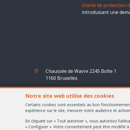
charte de protection d
introduisant une dem
Chaussée de Wavre 2245 Boîte 1
1160 Bruxelles
+32-2/658.24.52
Notre site web utilise des cookies
info@ambbroker.be
Certains cookies sont essentiels au bon fonctionnement
expérience sur le site, mesurer notre audience et active
En cliquant sur « Tout autoriser », vous autorisez l’uti
« Configurer ». Votre consentement peut être modifié à