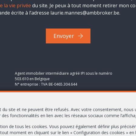
e la vie privée
du site. Je peux à tout moment retirer mon 
ande écrite à l’adresse laurie.mannes@ambbroker.be.
Envoyer
Agent immobilier intermédiaire agréé IPI sous le numéro
503.610 en Belgique
N° entreprise : TVA BE-0465.304.644
Instance de contrôle: Institut professionnel des agents
immobiliers, rue du Luxembourg 16B, 1000 Bruxelles (+32 2
505 38 50 - info@ipi.be) - Soumis au
code déontologique de l’
 du site et ne peuvent être refusés. Avec votre consentement, nous u
IPI
r des fonctionnalités en lien avec les réseaux sociaux comme l’afficha
RC professionnelle et cautionnement via AXA Belgium SA,
lisation de tous les cookies. Vous pouvez également définir plus préci
Place du Trône 1, 1000 Bruxelles – police n° 730.390.160.
 tout moment en cliquant sur le lien « Configuration des cookies » en
Couverture valable pour les activités réalisées en Belgique