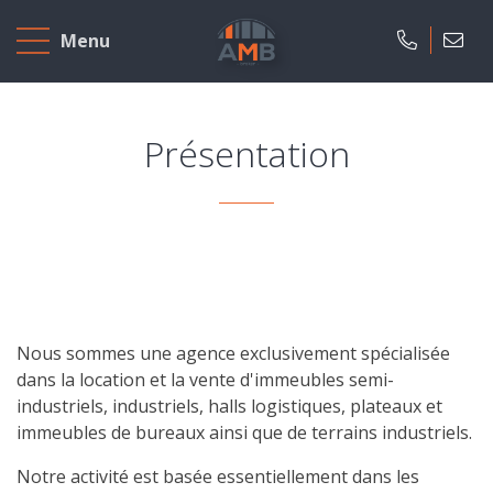
Accueil
Menu
A
vendre
Présentation
A
louer
Projets
neufs
Notre
Nous sommes une agence exclusivement spécialisée
dans la location et la vente d'immeubles semi-
agence
industriels, industriels, halls logistiques, plateaux et
immeubles de bureaux ainsi que de terrains industriels.
Présentation
Notre activité est basée essentiellement dans les