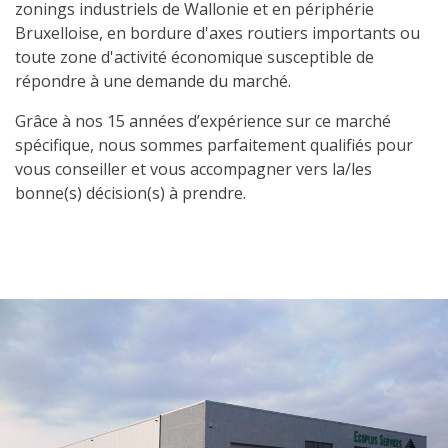
Secteur
zonings industriels de Wallonie et en périphérie
d'activité
Bruxelloise, en bordure d'axes routiers importants ou
toute zone d'activité économique susceptible de
Nos
répondre à une demande du marché.
services
Grâce à nos 15 années d’expérience sur ce marché
Recrutement
spécifique, nous sommes parfaitement qualifiés pour
vous conseiller et vous accompagner vers la/les
Derniers
bonne(s) décision(s) à prendre.
deals
Ils
nous
font
confiance
Contact