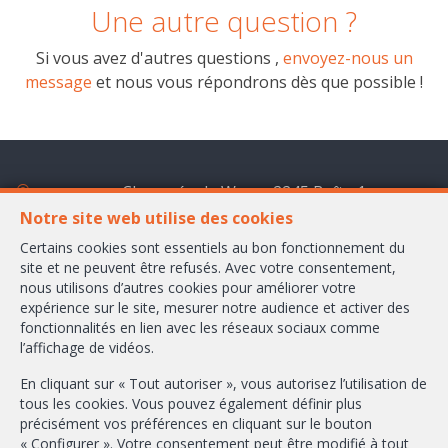
Une autre question ?
Si vous avez d'autres questions ,
envoyez-nous un
message
et nous vous répondrons dès que possible !
Chaussée de Wavre 2245 Boîte 1
1160 Bruxelles
Notre site web utilise des cookies
Certains cookies sont essentiels au bon fonctionnement du
+32-2/658.24.52
site et ne peuvent être refusés. Avec votre consentement,
nous utilisons d’autres cookies pour améliorer votre
info@ambbroker.be
expérience sur le site, mesurer notre audience et activer des
fonctionnalités en lien avec les réseaux sociaux comme
Agent immobilier intermédiaire agréé IPI sous le numéro 503.610 en
l’affichage de vidéos.
Belgique
N° entreprise : TVA BE-0465.304.644
En cliquant sur « Tout autoriser », vous autorisez l’utilisation de
tous les cookies. Vous pouvez également définir plus
Instance de contrôle: Institut professionnel des agents immobiliers, rue
du Luxembourg 16B, 1000 Bruxelles (+32 2 505 38 50 - info@ipi.be) -
précisément vos préférences en cliquant sur le bouton
Soumis au
code déontologique de l’ IPI
« Configurer ». Votre consentement peut être modifié à tout